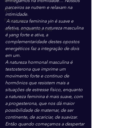
entregamos na intimidade… Nossos 
EMDR
parceiros se nutrem e relaxam na 
NUT
intimidade.
Psicoterapia
 A natureza feminina yin é suave e 
afetiva, enquanto a natureza masculina 
Saúde e Equilíbrio de Vida
é yang forte e ativa, a 
complementaridade destes opostos 
energéticos faz a integração de dois 
em um.
A natureza hormonal masculina é 
testosterona que imprime um 
movimento forte e continuo de 
hormônios que resistem mais a 
situações de estresse físico, enquanto 
a natureza feminina é mais suave, com 
a progesterona, que nos dá maior 
possibilidade de maternar, de ser 
continente, de acariciar, de suavizar.
Então quando começamos a despertar 