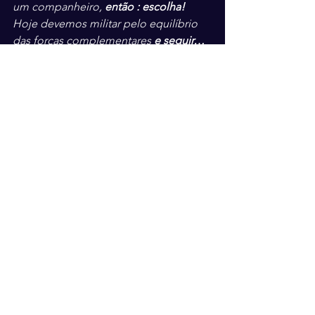
um companheiro, 
então : escolha!
Hoje devemos militar pelo equilíbrio 
das forças complementares 
e seguir… 
seguindo….no aprendizado do amor…
Circolo Vithale
Ver tudo
Posts recentes