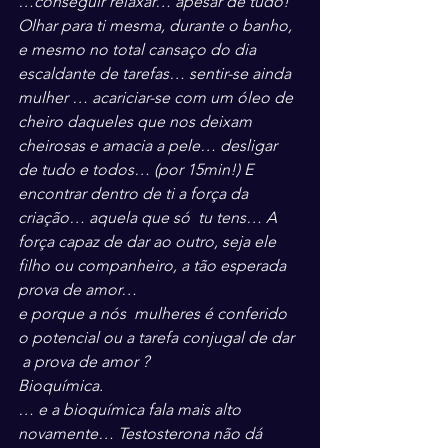
…conseguir relaxar… apesar de tudo!
Olhar para ti mesma, durante o banho, 
e mesmo no total cansaço do dia 
escaldante de tarefas… sentir-se ainda 
mulher … acariciar-se com um óleo de 
cheiro daqueles que nos deixam 
cheirosas e amacia a pele… desligar 
de tudo e todos… (por 15min!) E 
encontrar dentro de ti a força da 
criação… aquela que só  tu tens… A 
força capaz de dar ao outro, seja ele 
filho ou companheiro, a tão esperada 
prova de amor… 
e porque a nós  mulheres é conferido 
o potencial ou a tarefa conjugal de dar 
 a prova de amor ?
Bioquímica.
… e a bioquímica fala mais alto 
novamente… Testosterona não dá 