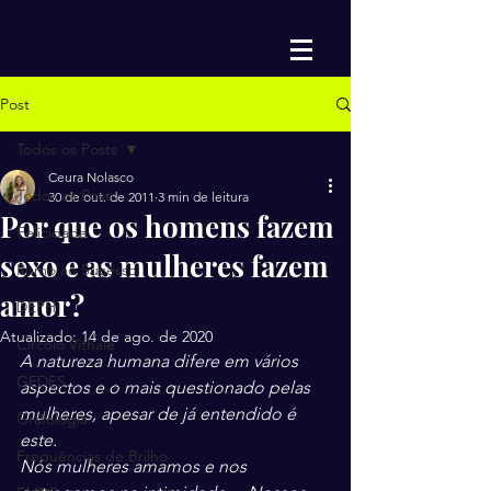
Post
Todos os Posts
Ceura Nolasco
Todos os Posts
30 de out. de 2011
3 min de leitura
Por que os homens fazem
Felicidade
sexo e as mulheres fazem
Rumo ao Sucesso
amor?
DEPH
Atualizado:
14 de ago. de 2020
Circolo Vithale
A natureza humana difere em vários 
GEDES
aspectos e o mais questionado pelas 
mulheres, apesar de já entendido é 
Grafologia
este.
Frequências de Brilho
Nós mulheres amamos e nos 