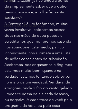
rainha?…Quem já não amou a ponto 
EMDR
de simplesmente saber que o outro 
NUT
pensou em você, e já lhe fez sentir 
Psicoterapia
satisfeito?
A “entrega” é um fenômeno, muitas 
Saúde e Equilíbrio de Vida
vezes involutivo, colocamos nossas 
vidas nas mãos de outra pessoa e 
acreditamos que morreremos caso ela 
nos abandone. Este medo, pânico 
inconsciente, nos submete a uma lista 
de ações conscientes de submissão. 
Aceitamos, nos enganamos e fingimos 
estarmos muito bem, quando na 
verdade, estamos tentando sobreviver 
no meio de um vendaval. Vendaval de 
emoções, onde o frio do vento gelado 
umedece nossa pele a cada descaso, 
ou negativa. A cada troca de você pelo 
programa da hora, ou pelo estar 