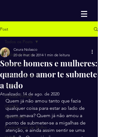
Post
Todos os Posts
Ceura Nolasco
Todos os Posts
20 de mar. de 2014
1 min de leitura
Sobre homens e mulheres:
Felicidade
quando o amor te submete
Rumo ao Sucesso
a tudo
DEPH
Atualizado:
14 de ago. de 2020
Circolo Vithale
Quem já não amou tanto que fazia 
GEDES
qualquer coisa para estar ao lado de 
quem amava? Quem já não amou a 
Grafologia
ponto de submeter-se a migalhas de 
Frequências de Brilho
atenção, e ainda assim sentir se uma 