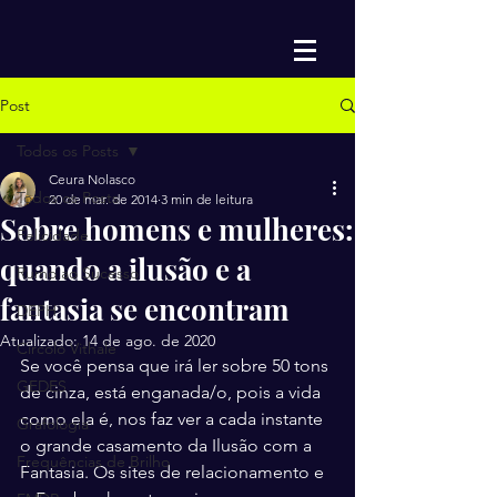
Post
Todos os Posts
Ceura Nolasco
Todos os Posts
20 de mar. de 2014
3 min de leitura
Sobre homens e mulheres:
Felicidade
quando a ilusão e a
Rumo ao Sucesso
fantasia se encontram
DEPH
Atualizado:
14 de ago. de 2020
Circolo Vithale
Se você pensa que irá ler sobre 50 tons 
GEDES
de cinza, está enganada/o, pois a vida 
como ela é, nos faz ver a cada instante 
Grafologia
o grande casamento da Ilusão com a 
Frequências de Brilho
Fantasia. Os sites de relacionamento e 