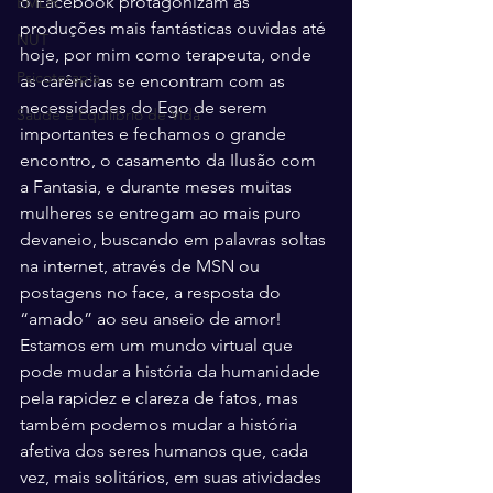
o Facebook protagonizam as 
EMDR
produções mais fantásticas ouvidas até 
NUT
hoje, por mim como terapeuta, onde 
Psicoterapia
as carências se encontram com as 
necessidades do Ego de serem 
Saúde e Equilíbrio de Vida
importantes e fechamos o grande 
encontro, o casamento da Ilusão com 
a Fantasia, e durante meses muitas 
mulheres se entregam ao mais puro 
devaneio, buscando em palavras soltas 
na internet, através de MSN ou 
postagens no face, a resposta do 
“amado” ao seu anseio de amor! 
Estamos em um mundo virtual que 
pode mudar a história da humanidade 
pela rapidez e clareza de fatos, mas 
também podemos mudar a história 
afetiva dos seres humanos que, cada 
vez, mais solitários, em suas atividades 