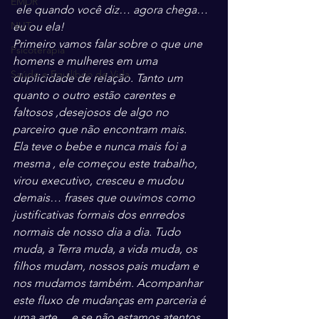
EMDR
 ele quando você diz… agora chega… 
NUT
eu ou ela!
Primeiro vamos falar sobre o que une 
Psicoterapia
homens e mulheres em uma 
Saúde e Equilíbrio de Vida
duplicidade de relação. Tanto um 
quanto o outro estão carentes e 
faltosos ,desejosos de algo no 
parceiro que não encontram mais.
Ela teve o bebe e nunca mais foi a 
mesma , ele começou este trabalho, 
virou executivo, cresceu e mudou 
demais… frases que ouvimos como 
justificativas formais dos enrredos 
normais de nosso dia a dia. Tudo 
muda, a Terra muda, a vida muda, os 
filhos mudam, nossos pais mudam e 
nos mudamos também. Acompanhar 
este fluxo de mudanças em parceria é 
uma arte… e se não estamos atentos 