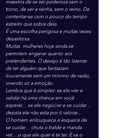
maestria de se ser poderosa sem o 
trono, de ser a rainha, sem o reino. De 
contentar-se com o pouco do tempo 
estreito que sobra dela.
É uma escolha perigosa e muitas vezes 
desastrosa.
Muitas  mulheres hoje ainda se 
permitem enganar quanto aos 
pretendentes. O desejo é tão latente 
de ter alguém que fantasiam 
loucamente sem um mínimo de razão, 
vivendo só a emoção.
Lembra que é simples: se ele vier e 
validar há uma chance em você 
esperar… se ele negociar e se cuidar… 
desista ele não esta por ti valorar…
O homem enlouquece e esquece de 
se cuidar… chuta o balde e manda 
ver… o que ele quer é te ter. E se o  