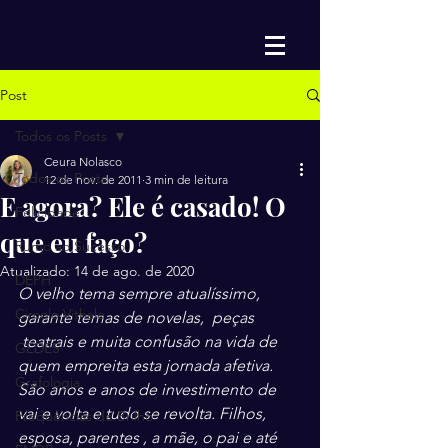
Post
Todos os Posts
Ceura Nolasco
Todos os Posts
12 de nov. de 2011
3 min de leitura
E agora? Ele é casado! O
Felicidade
que eu faço?
Rumo ao Sucesso
Atualizado:
14 de ago. de 2020
DEPH
O velho tema sempre atualíssimo, 
Circolo Vithale
garante temas de novelas,  peças 
 teatrais e muita confusão na vida de 
GEDES
quem empreita esta jornada afetiva.
Grafologia
São anos e anos de investimento de 
vai e volta e tudo se revolta. Filhos, 
Frequências de Brilho
esposa, parentes , a mãe, o pai e até 